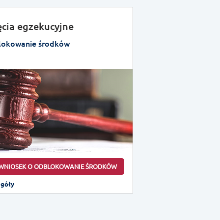
ęcia egzekucyjne
okowanie środków
WNIOSEK O ODBLOKOWANIE ŚRODKÓW
egóły