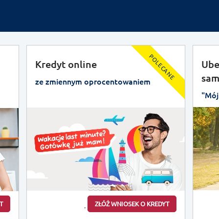
POLECANE
Kredyt online
Ube
sam
ze zmiennym oprocentowaniem
"Mój
T
ZŁÓŻ WNIOSEK O KREDYT