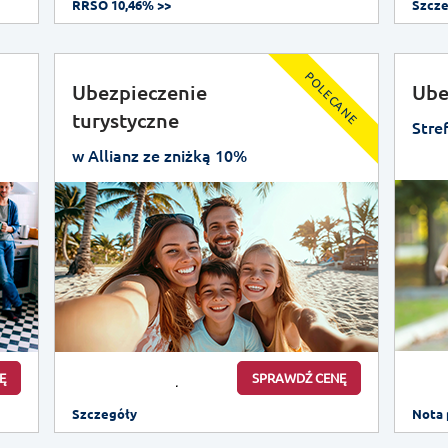
RRSO 10,46% >>
Szcz
POLECANE
Ubezpieczenie
Ube
turystyczne
Stre
w Allianz ze zniżką 10%
Ę
SPRAWDŹ CENĘ
Szczegóły
Nota 