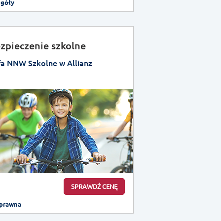
egóły
zpieczenie szkolne
fa NNW Szkolne w Allianz
SPRAWDŹ CENĘ
prawna