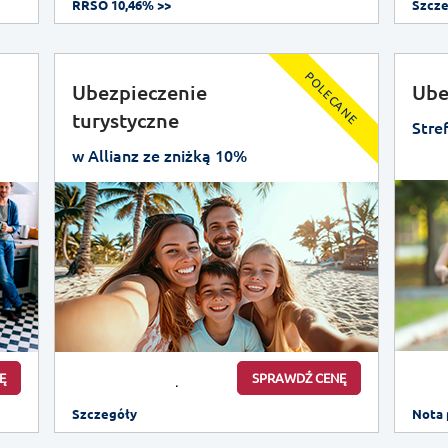
RRSO 10,46% >>
Szcz
POLECANE
Ubezpieczenie
Ube
turystyczne
Stre
w Allianz ze zniżką 10%
Ę
SPRAWDŹ CENĘ
Szczegóły
Nota 