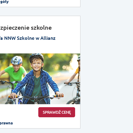
egóły
zpieczenie szkolne
fa NNW Szkolne w Allianz
SPRAWDŹ CENĘ
prawna