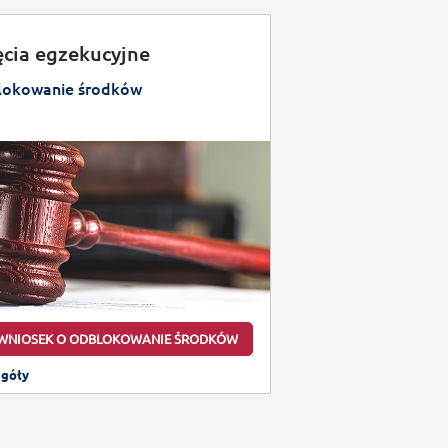
ęcia egzekucyjne
okowanie środków
WNIOSEK O ODBLOKOWANIE ŚRODKÓW
egóły