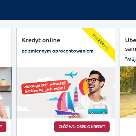
POLECANE
Kredyt online
Ube
sam
ze zmiennym oprocentowaniem
"Mój
T
ZŁÓŻ WNIOSEK O KREDYT