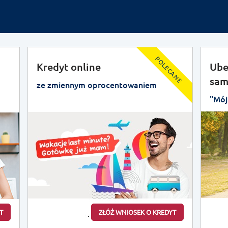
POLECANE
Kredyt online
Ube
sam
ze zmiennym oprocentowaniem
"Mój
T
ZŁÓŻ WNIOSEK O KREDYT