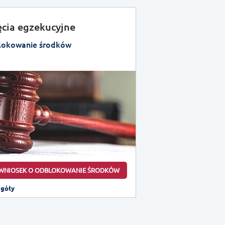
ęcia egzekucyjne
okowanie środków
WNIOSEK O ODBLOKOWANIE ŚRODKÓW
egóły