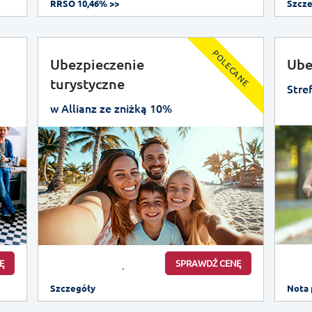
RRSO 10,46% >>
Szcz
POLECANE
Ubezpieczenie
Ube
turystyczne
Stre
w Allianz ze zniżką 10%
Ę
SPRAWDŹ CENĘ
Szczegóły
Nota 