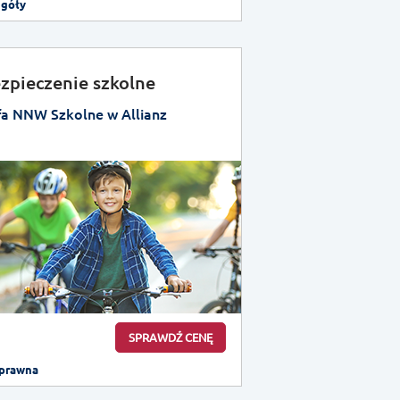
egóły
zpieczenie szkolne
fa NNW Szkolne w Allianz
SPRAWDŹ CENĘ
prawna