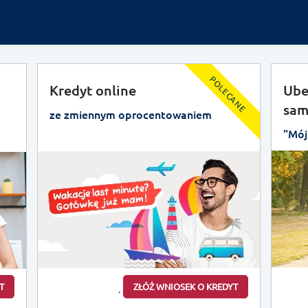
POLECANE
Kredyt online
Ube
sam
ze zmiennym oprocentowaniem
"Mój
T
ZŁÓŻ WNIOSEK O KREDYT