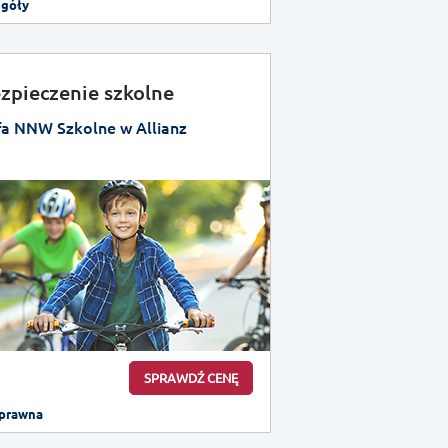
egóły
zpieczenie szkolne
fa NNW Szkolne w Allianz
SPRAWDŹ CENĘ
prawna