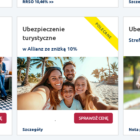
RRSO 10,46% >>
Szcz
POLECANE
Ubezpieczenie
Ube
turystyczne
Stre
w Allianz ze zniżką 10%
Ę
SPRAWDŹ CENĘ
Szczegóły
Nota 