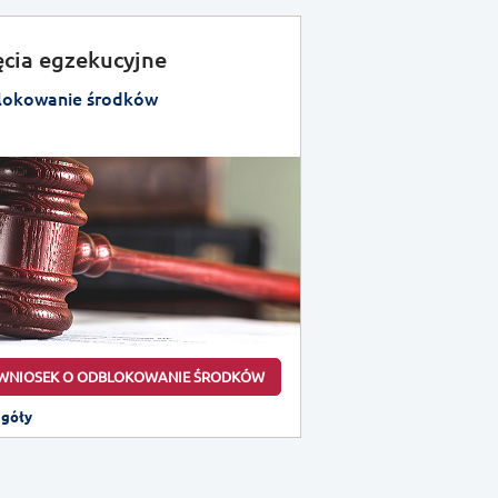
ęcia egzekucyjne
okowanie środków
WNIOSEK O ODBLOKOWANIE ŚRODKÓW
egóły